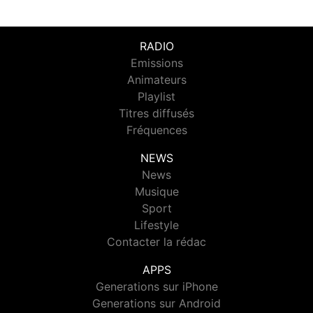
RADIO
Emissions
Animateurs
Playlist
Titres diffusés
Fréquences
NEWS
News
Musique
Sport
Lifestyle
Contacter la rédac
APPS
Generations sur iPhone
Generations sur Android