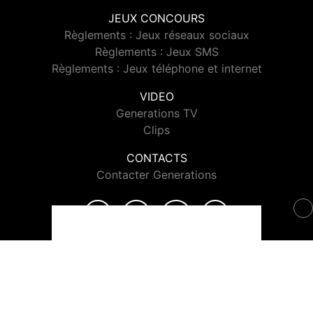
JEUX CONCOURS
Règlements : Jeux réseaux sociaux
Règlements : Jeux SMS
Règlements : Jeux téléphone et internet
VIDEO
Generations TV
Clips
CONTACTS
Contacter Generations
© 2026 Generations Tous droits réservés.
Signaler un contenu
-
Mentions légales
-
Politique de cookies
-
Contact