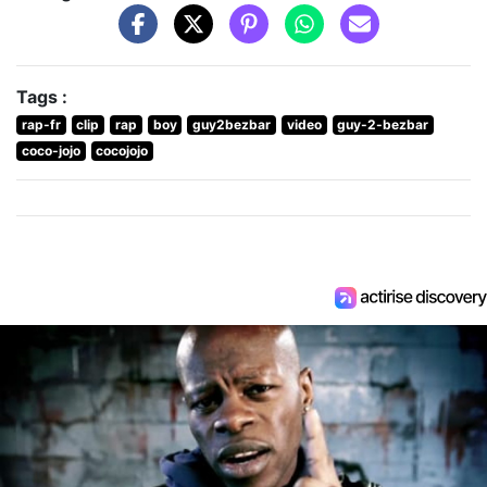
Tags :
rap-fr
clip
rap
boy
guy2bezbar
video
guy-2-bezbar
coco-jojo
cocojojo