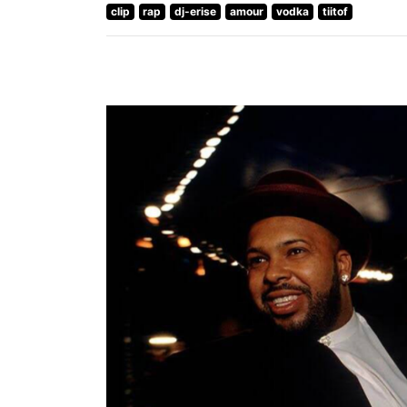
clip
rap
dj-erise
amour
vodka
tiitof