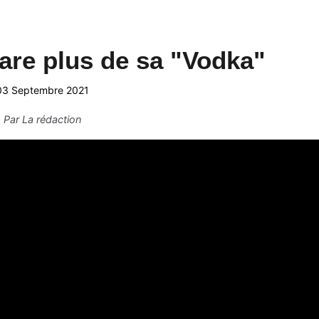
pare plus de sa "Vodka"
03 Septembre 2021
Par
La rédaction