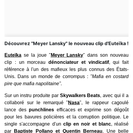
Découvrez "Meyer Lansky" le nouveau clip d'Euteïka !
Euteïka
se la joue "
Meyer Lansky
" dans son nouveau
clip : un morceau
dénonciateur et vindicatif
, qui fait
référence à l'un des mafieux les plus connus des États-
Unis. Dans un monde de corrompus :
"Mafia en costard
pire que mafia napolitaine".
Sur un instru produite par
Skywalkers Beats
, avec qui il a
collaboré sur le remarqué "
Nasa
", le rappeur cagoulé
lance des
punchlines
efficaces et exprime son dégoût
pour les bavures policières et la corruption politique. Le
single s'accompagne d'un
clip en noir et blanc
, réalisé
par
Baptiste Pollano et Quentin Berneau
. Une belle