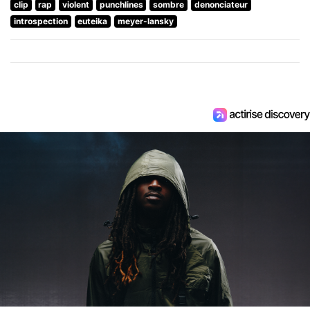
clip
rap
violent
punchlines
sombre
denonciateur
introspection
euteika
meyer-lansky