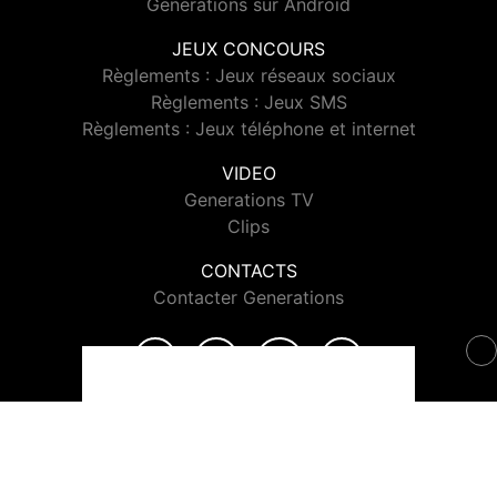
Generations sur Android
JEUX CONCOURS
Règlements : Jeux réseaux sociaux
Règlements : Jeux SMS
Règlements : Jeux téléphone et internet
VIDEO
Generations TV
Clips
CONTACTS
Contacter Generations
© 2026 Generations Tous droits réservés.
Signaler un contenu
-
Mentions légales
-
Politique de cookies
-