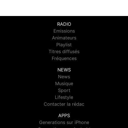
RADIO
Emissions
Animateurs
Playlist
Titres diffusés
Fréquences
NEWS
News
Musique
Sport
Lifestyle
Contacter la rédac
APPS
Generations sur iPhone