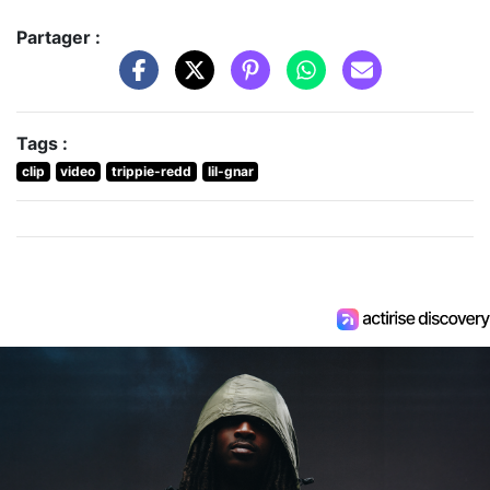
Partager :
Tags :
clip
video
trippie-redd
lil-gnar