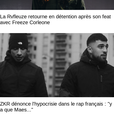
La Rvfleuze retourne en détention après son feat
avec Freeze Corleone
ZKR dénonce l'hypocrisie dans le rap français : "y
a que Maes..."