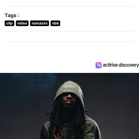
Tags :
clip
video
namaste
nbk