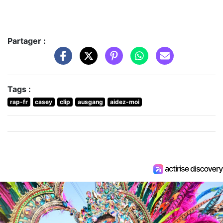
Partager :
Tags :
rap-fr
casey
clip
ausgang
aidez-moi