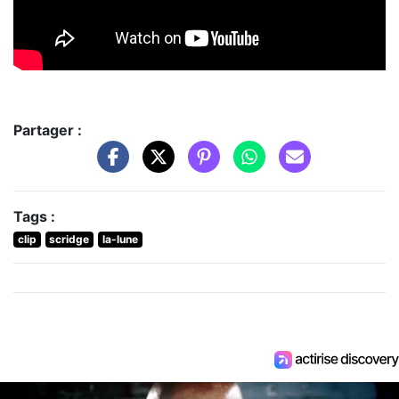
Partager :
Tags :
clip
scridge
la-lune