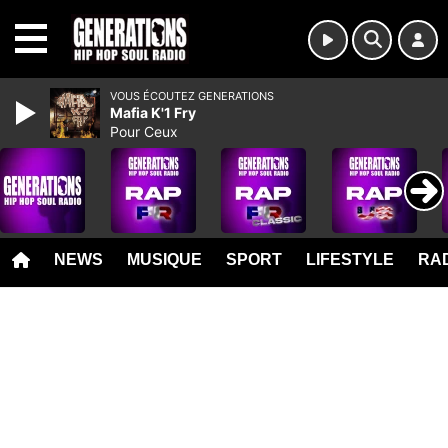
MENU
VOUS ÉCOUTEZ GENERATIONS
Mafia K'1 Fry
Pour Ceux
NEWS
MUSIQUE
SPORT
LIFESTYLE
RAD