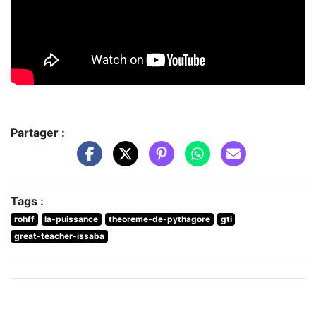
Partager :
Tags :
rohff
la-puissance
theoreme-de-pythagore
gti
great-teacher-issaba