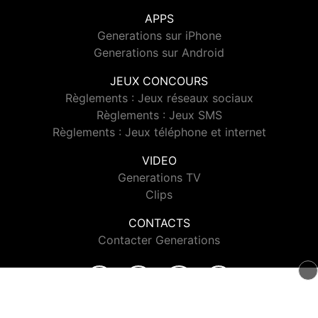
APPS
Generations sur iPhone
Generations sur Android
JEUX CONCOURS
Règlements : Jeux réseaux sociaux
Règlements : Jeux SMS
Règlements : Jeux téléphone et internet
VIDEO
Generations TV
Clips
CONTACTS
Contacter Generations