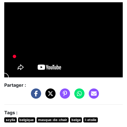
Partager :
Tags :
scylla
belgique
masque-de-chair
belge
l-etoile