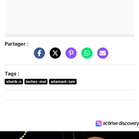
Partager :
Tags :
shurik-n
lachez-moi
adamant-ium