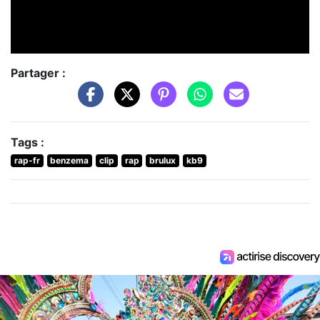
Partager :
Tags :
rap-fr
benzema
clip
rap
brulux
kb9