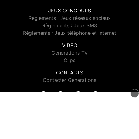
JEUX CONCOURS
Règlements : Jeux réseaux sociaux
Règlements : Jeux SMS
Règlements : Jeux téléphone et internet
VIDEO
Generations TV
Clips
CONTACTS
Contacter Generations
© 2026 Generations Tous droits réservés.
Signaler un contenu
-
Mentions légales
-
Politique de cookies
-
Contact