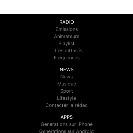
RADIO
Emissions
Animateurs
Playlist
Titres diffusés
Fréquences
NEWS
News
Musique
Sport
Lifestyle
Contacter la rédac
APPS
Generations sur iPhone
Generations sur Android