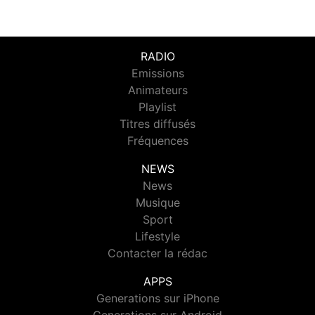
RADIO
Emissions
Animateurs
Playlist
Titres diffusés
Fréquences
NEWS
News
Musique
Sport
Lifestyle
Contacter la rédac
APPS
Generations sur iPhone