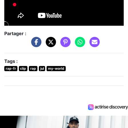
Partager :
Tags :
rap-fr
clip
rap
jul
my-world