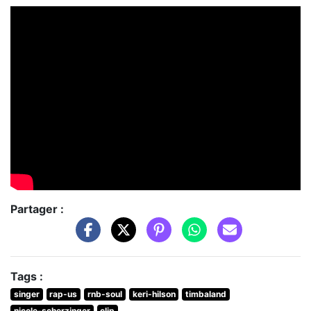
Partager :
Tags :
singer
rap-us
rnb-soul
keri-hilson
timbaland
nicole-scherzinger
clip