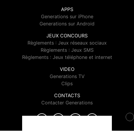
APPS
Generations sur iPhone
Generations sur Android
JEUX CONCOURS
Règlements : Jeux réseaux sociaux
Règlements : Jeux SMS
Règlements : Jeux téléphone et internet
VIDEO
Generations TV
Clips
CONTACTS
Contacter Generations