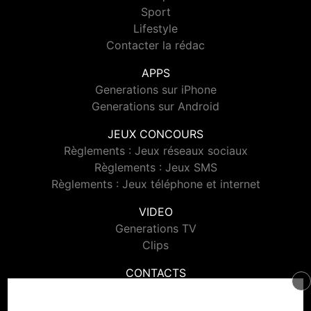
Sport
Lifestyle
Contacter la rédac
APPS
Generations sur iPhone
Generations sur Android
JEUX CONCOURS
Règlements : Jeux réseaux sociaux
Règlements : Jeux SMS
Règlements : Jeux téléphone et internet
VIDEO
Generations TV
Clips
CONTACTS
Contacter Generations