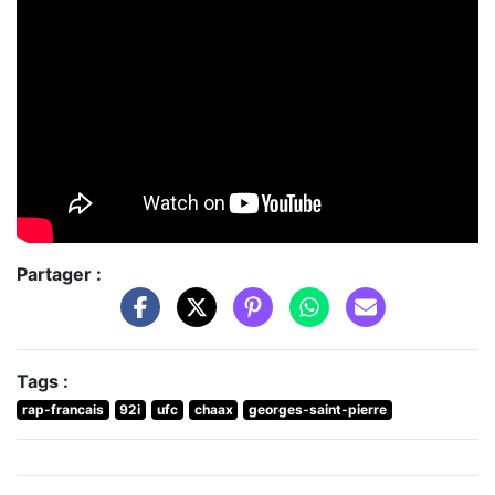
Partager :
Tags :
rap-francais
92i
ufc
chaax
georges-saint-pierre