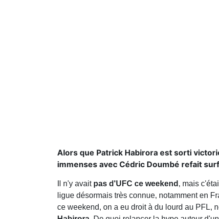
Alors que Patrick Habirora est sorti vict
immenses avec Cédric Doumbé refait sur
Il n'y avait
pas d'UFC ce weekend
, mais c'éta
ligue désormais très connue, notamment en Fran
ce weekend, on a eu droit à du lourd au PFL,
Habirora
. De quoi relancer la hype autour d'u