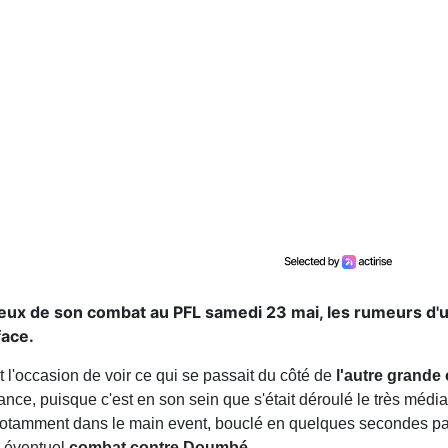
orieux de son combat au PFL samedi 23 mai, les rumeurs d
face.
it l'occasion de voir ce qui se passait du côté de
l'autre grande
ce, puisque c'est en son sein que s'était déroulé le très médi
 notamment dans le main event, bouclé en quelques secondes pa
n éventuel
combat contre
Doumbé
.