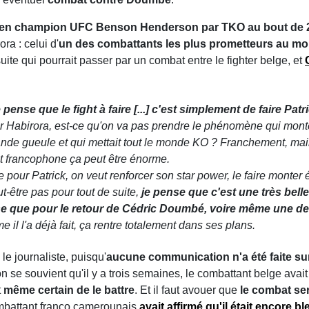
ancien champion UFC Benson Henderson par TKO au bout de
ra : celui d'
un des combattants les plus prometteurs au m
ite qui pourrait passer par un combat entre le fighter belge, et
ense que le fight à faire [...] c'est simplement de faire P
 Habirora, est-ce qu'on va pas prendre le phénomène qui monte 
grande gueule et qui mettait tout le monde KO ? Franchement, ma
at francophone ça peut être énorme.
e pour Patrick, on veut renforcer son star power, le faire monter 
ut-être pas pour tout de suite,
je pense que c'est une très bel
nse que pour le retour de Cédric Doumbé, voire même une der
 il l'a déjà fait, ça rentre totalement dans ses plans.
e journaliste, puisqu'
aucune communication n'a été faite sur 
 se souvient qu'il y a trois semaines, le combattant belge avait
t
même certain de le battre
. Et il faut avouer que
le combat ser
mbattant franco camerounais
avait affirmé qu'il était encore b