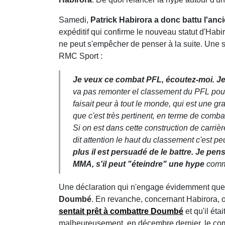
Samedi,
Patrick Habirora a donc battu l'
expéditif qui confirme le nouveau statut d'Habiro
ne peut s'empêcher de penser à la suite. Une su
RMC Sport :
Je veux ce combat PFL, écoutez-moi. Je p
va pas remonter el classement du PFL pour
faisait peur à tout le monde, qui est une 
que c'est très pertinent, en terme de comb
Si on est dans cette construction de carrièr
dit attention le haut du classement c'est pe
plus il est persuadé de le battre. Je pe
MMA, s'il peut "éteindre" une hype
comme
Une déclaration qui n'engage évidemment que l
Doumbé
. En revanche, concernant Habirora, on
sentait prêt à combattre Doumbé
et qu'il étai
malheureusement, en décembre dernier, le co