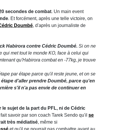
 20 secondes de combat
. Un main event
onde
. Et forcément, après une telle victoire, on
Cédric Doumbé
, d'après un journaliste de
atrick Habirora contre Cédric Doumbé.
Si on ne
qui met tout le monde KO, face à celui qui
intenant qu'Habirora combat en -77kg, je trouve
étape par étape parce qu'il reste jeune, et on se
le étape d'aller prendre Doumbé, parce qu'en
nière s'il n'a pas envie de continuer en
le sujet de la part du PFL, ni de Cédric
 fait savoir par son coach Tarek Sendo qu'il
se
ait très médiatisé
, même si
lessé
et qu'il ne pourrait pas combattre avant au