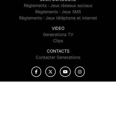
Règlements : Jeux réseaux sociaux
Règlements : Jeux SMS
Règlements : Jeux téléphone et internet
VIDEO
Generations TV
Clips
CONTACTS
Contacter Generations
© 2026 Generations Tous droits réservés.
Signaler un contenu
-
Mentions légales
-
Politique de cookies
-
Contact