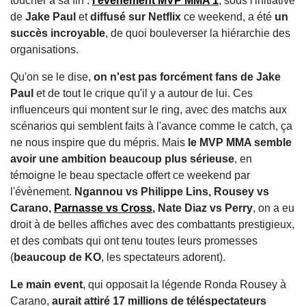
toucher à sa fin :
l'évènement MVP MMA 1
, sous l'initiative
de
Jake Paul
et
diffusé sur Netflix
ce weekend, a été
un
succès incroyable
, de quoi bouleverser la hiérarchie des
organisations.
Qu'on se le dise,
on n'est pas forcément fans de Jake
Paul
et de tout le crique qu'il y a autour de lui. Ces
influenceurs qui montent sur le ring, avec des matchs aux
scénarios qui semblent faits à l'avance comme le catch, ça
ne nous inspire que du mépris. Mais
le MVP MMA semble
avoir une ambition beaucoup plus sérieuse
, en
témoigne le beau spectacle offert ce weekend par
l'évènement.
Ngannou vs Philippe Lins, Rousey vs
Carano,
Parnasse vs Cross
, Nate Diaz vs Perry
, on a eu
droit à de belles affiches avec des combattants prestigieux,
et des combats qui ont tenu toutes leurs promesses
(
beaucoup de KO
, les spectateurs adorent).
Le main event
, qui opposait la légende Ronda Rousey à
Carano,
aurait attiré 17 millions de téléspectateurs