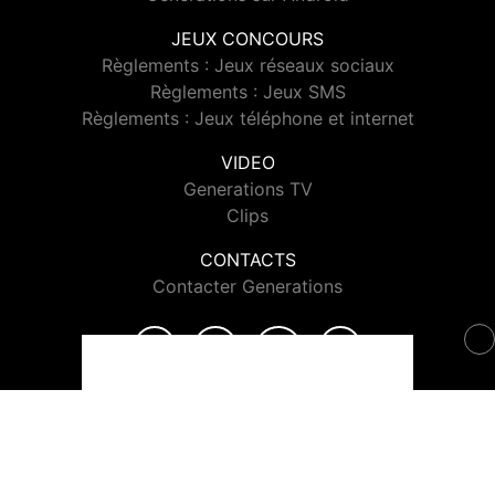
JEUX CONCOURS
Règlements : Jeux réseaux sociaux
Règlements : Jeux SMS
Règlements : Jeux téléphone et internet
VIDEO
Generations TV
Clips
CONTACTS
Contacter Generations
© 2026 Generations Tous droits réservés.
Signaler un contenu
-
Mentions légales
-
Politique de cookies
-
Contact