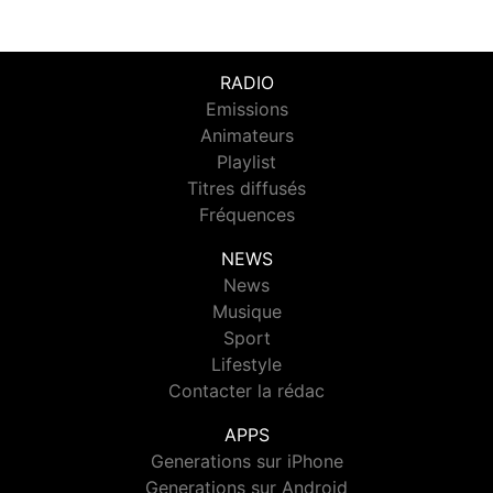
RADIO
Emissions
Animateurs
Playlist
Titres diffusés
Fréquences
NEWS
News
Musique
Sport
Lifestyle
Contacter la rédac
APPS
Generations sur iPhone
Generations sur Android