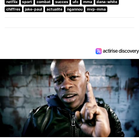
netflix
sport
combat
succes
ufc
mma
dana-white
chiffres
jake-paul
actualite
ngannou
mvp-mma