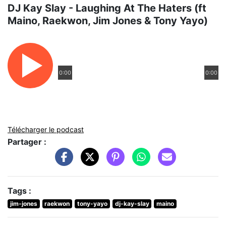
DJ Kay Slay - Laughing At The Haters (ft
Maino, Raekwon, Jim Jones & Tony Yayo)
0:00
0:00
Télécharger le podcast
Partager :
Tags :
jim-jones
raekwon
tony-yayo
dj-kay-slay
maino