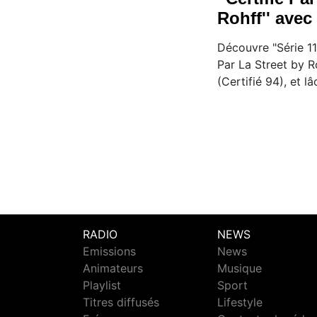
Rohff'' ave
Découvre "Série 11"
Par La Street by 
(Certifié 94), et 
RADIO
NEWS
Emissions
News
Animateurs
Musique
Playlist
Sport
Titres diffusés
Lifestyle