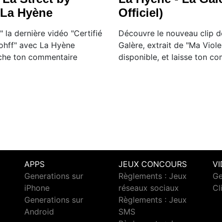
c La Hyène
Officiel)
 la dernière vidéo "Certifié
Découvre le nouveau clip d
Rohff" avec La Hyène
Galère, extrait de "Ma Viole
lâche ton commentaire
disponible, et laisse ton c
APPS
JEUX CONCOURS
V
Generations sur
Règlements : Jeux
Ge
iPhone
réseaux sociaux
Cl
Generations sur
Règlements : Jeux
Android
SMS