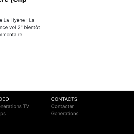
e La Hyène : La
nce vol 2" bientôt
ommentaire
IDEO
CONTACTS
nerations TV
Contacter
ips
Generations