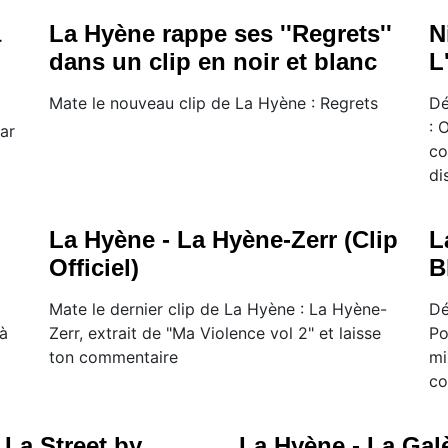
a
La Hyène rappe ses ''Regrets''
N
dans un clip en noir et blanc
L
Mate le nouveau clip de La Hyène : Regrets
Dé
: 
par
co
di
La Hyène - La Hyène-Zerr (Clip
L
Officiel)
B
Mate le dernier clip de La Hyène : La Hyène-
Dé
jà
Zerr, extrait de "Ma Violence vol 2" et laisse
Po
ton commentaire
mi
co
r La Street by
La Hyène - La Galè