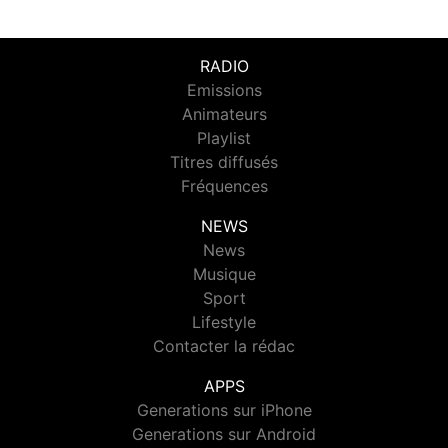
RADIO
Emissions
Animateurs
Playlist
Titres diffusés
Fréquences
NEWS
News
Musique
Sport
Lifestyle
Contacter la rédac
APPS
Generations sur iPhone
Generations sur Android