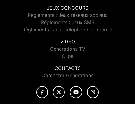
JEUX CONCOURS
Règlements : Jeux réseaux sociaux
Règlements : Jeux SMS
Règlements : Jeux téléphone et internet
VIDEO
Generations TV
Clips
CONTACTS
Contacter Generations
© 2026 Generations Tous droits réservés.
Signaler un contenu
-
Mentions légales
-
Politique de cookies
-
Contact