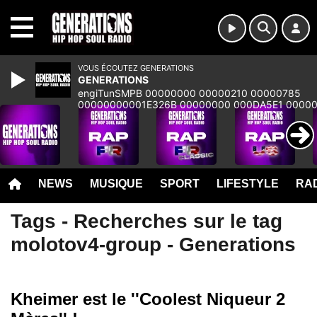
MENU
VOUS ÉCOUTEZ GENERATIONS
GENERATIONS
engiTunSMPB 00000000 00000210 00000785
00000000001E326B 00000000 000DA5E1 0000
00000000 00000000 00000000 00000000 000
NEWS
MUSIQUE
SPORT
LIFESTYLE
RAD
Tags - Recherches sur le tag
molotov4-group - Generations
Kheimer est le ''Coolest Niqueur 2