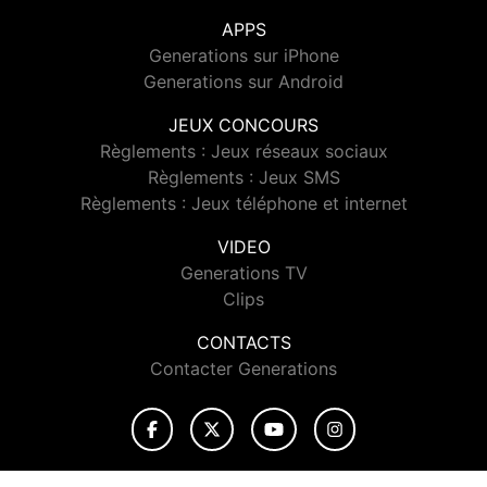
APPS
Generations sur iPhone
Generations sur Android
JEUX CONCOURS
Règlements : Jeux réseaux sociaux
Règlements : Jeux SMS
Règlements : Jeux téléphone et internet
VIDEO
Generations TV
Clips
CONTACTS
Contacter Generations