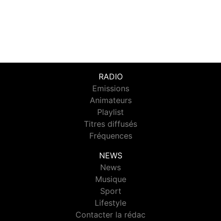
RADIO
Emissions
Animateurs
Playlist
Titres diffusés
Fréquences
NEWS
News
Musique
Sport
Lifestyle
Contacter la rédac