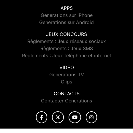
APPS
Generations sur iPhone
Generations sur Android
JEUX CONCOURS
Règlements : Jeux réseaux sociaux
Règlements : Jeux SMS
Règlements : Jeux téléphone et internet
VIDEO
Generations TV
Clips
CONTACTS
Contacter Generations