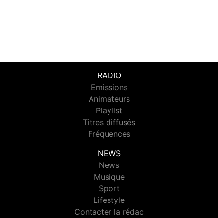
RADIO
Emissions
Animateurs
Playlist
Titres diffusés
Fréquences
NEWS
News
Musique
Sport
Lifestyle
Contacter la rédac