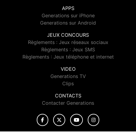
APPS
Generations sur iPhone
Generations sur Android
JEUX CONCOURS
Règlements : Jeux réseaux sociaux
Règlements : Jeux SMS
Règlements : Jeux téléphone et internet
VIDEO
Generations TV
Clips
CONTACTS
Contacter Generations