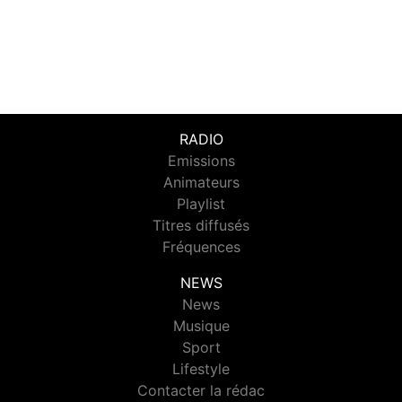
RADIO
Emissions
Animateurs
Playlist
Titres diffusés
Fréquences
NEWS
News
Musique
Sport
Lifestyle
Contacter la rédac