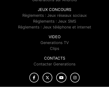
JEUX CONCOURS
Règlements : Jeux réseaux sociaux
Règlements : Jeux SMS
Règlements : Jeux téléphone et internet
VIDEO
Generations TV
Clips
CONTACTS
Contacter Generations
© 2026 Generations Tous droits réservés.
Signaler un contenu
-
Mentions légales
-
Politique de cookies
-