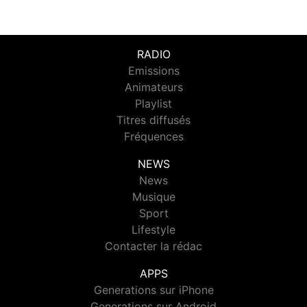
RADIO
Emissions
Animateurs
Playlist
Titres diffusés
Fréquences
NEWS
News
Musique
Sport
Lifestyle
Contacter la rédac
APPS
Generations sur iPhone
Generations sur Android