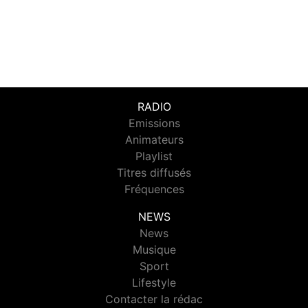
RADIO
Emissions
Animateurs
Playlist
Titres diffusés
Fréquences
NEWS
News
Musique
Sport
Lifestyle
Contacter la rédac