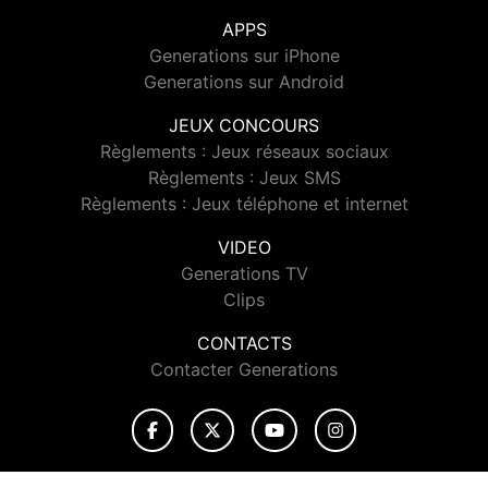
APPS
Generations sur iPhone
Generations sur Android
JEUX CONCOURS
Règlements : Jeux réseaux sociaux
Règlements : Jeux SMS
Règlements : Jeux téléphone et internet
VIDEO
Generations TV
Clips
CONTACTS
Contacter Generations