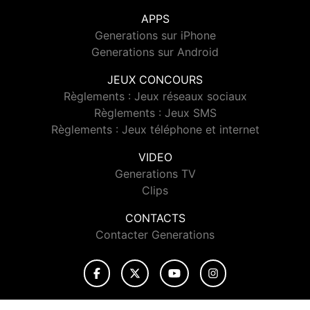
APPS
Generations sur iPhone
Generations sur Android
JEUX CONCOURS
Règlements : Jeux réseaux sociaux
Règlements : Jeux SMS
Règlements : Jeux téléphone et internet
VIDEO
Generations TV
Clips
CONTACTS
Contacter Generations