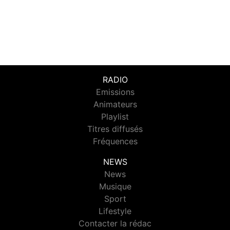
RADIO
Emissions
Animateurs
Playlist
Titres diffusés
Fréquences
NEWS
News
Musique
Sport
Lifestyle
Contacter la rédac