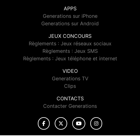
APPS
Generations sur iPhone
Generations sur Android
JEUX CONCOURS
Règlements : Jeux réseaux sociaux
Règlements : Jeux SMS
Règlements : Jeux téléphone et internet
VIDEO
Generations TV
Clips
CONTACTS
Contacter Generations