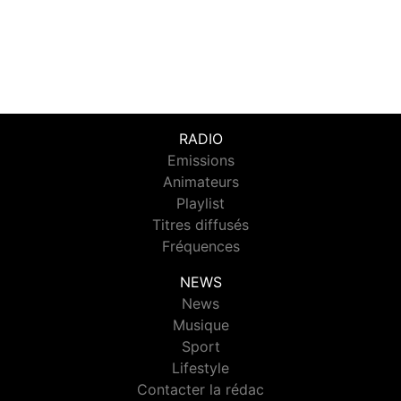
RADIO
Emissions
Animateurs
Playlist
Titres diffusés
Fréquences
NEWS
News
Musique
Sport
Lifestyle
Contacter la rédac