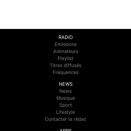
RADIO
Emissions
Animateurs
Playlist
Titres diffusés
Fréquences
NEWS
News
Musique
Sport
Lifestyle
Contacter la rédac
APPS