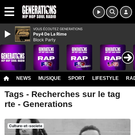
MENU
VOUS ÉCOUTEZ GENERATIONS
Psy4 De La Rime
Block Party
NEWS
MUSIQUE
SPORT
LIFESTYLE
RAD
Tags - Recherches sur le tag
rte - Generations
Culture-et-societe