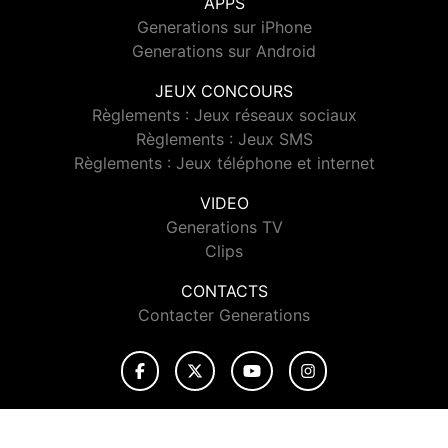
APPS
Generations sur iPhone
Generations sur Android
JEUX CONCOURS
Règlements : Jeux réseaux sociaux
Règlements : Jeux SMS
Règlements : Jeux téléphone et internet
VIDEO
Generations TV
Clips
CONTACTS
Contacter Generations