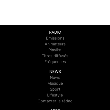
RADIO
Emissions
Animateurs
Playlist
Titres diffusés
Fréquences
NEWS
News
Musique
Sport
Lifestyle
Contacter la rédac