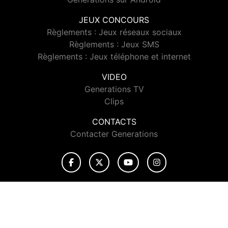
JEUX CONCOURS
Règlements : Jeux réseaux sociaux
Règlements : Jeux SMS
Règlements : Jeux téléphone et internet
VIDEO
Generations TV
Clips
CONTACTS
Contacter Generations
© 2026 Generations Tous droits réservés.
Signaler un contenu
-
Mentions légales
-
Politique de cookies
-