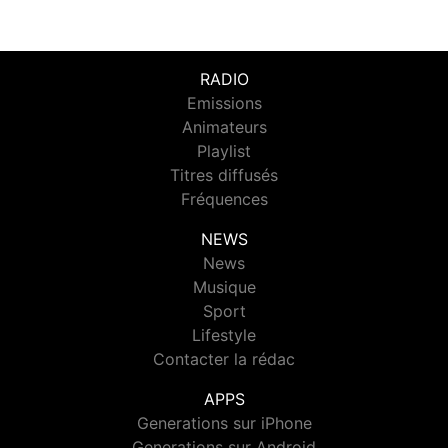
RADIO
Emissions
Animateurs
Playlist
Titres diffusés
Fréquences
NEWS
News
Musique
Sport
Lifestyle
Contacter la rédac
APPS
Generations sur iPhone
Generations sur Android