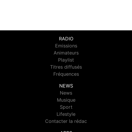
RADIO
Emissions
Animateurs
Playlist
Titres diffusés
Fréquences
NEWS
News
Musique
Sport
Lifestyle
Contacter la rédac