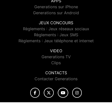
APPS
Generations sur iPhone
Generations sur Android
JEUX CONCOURS
Règlements : Jeux réseaux sociaux
Règlements : Jeux SMS
Règlements : Jeux téléphone et internet
VIDEO
Generations TV
Clips
CONTACTS
Contacter Generations