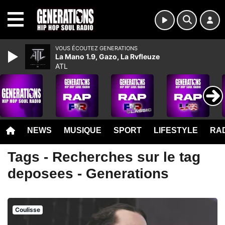
MENU
VOUS ÉCOUTEZ GENERATIONS
La Mano 1.9, Gazo, La Rvfleuze
ATL
NEWS
MUSIQUE
SPORT
LIFESTYLE
RAD
Tags - Recherches sur le tag
deposees - Generations
Coulisse