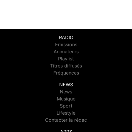
RADIO
Emissions
Animateurs
Playlist
Titres diffusés
Fréquences
NEWS
News
Musique
Sport
Lifestyle
Contacter la rédac
APPS