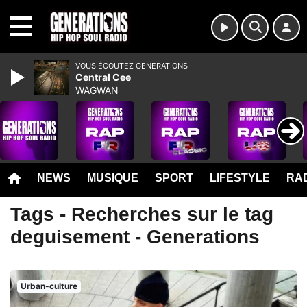
MENU
VOUS ÉCOUTEZ GENERATIONS
Central Cee
WAGWAN
NEWS
MUSIQUE
SPORT
LIFESTYLE
RAD
Tags - Recherches sur le tag
deguisement - Generations
Urban-culture