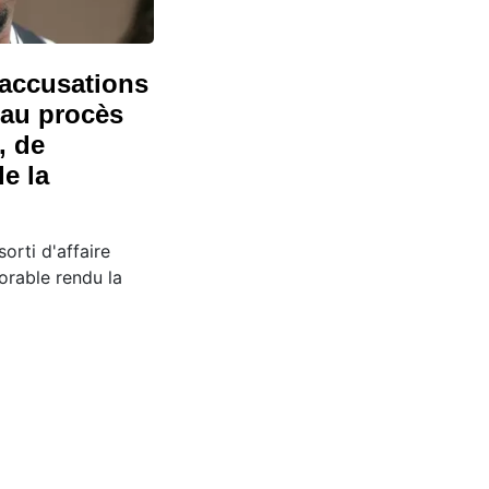
 accusations
eau procès
, de
e la
orti d'affaire
vorable rendu la