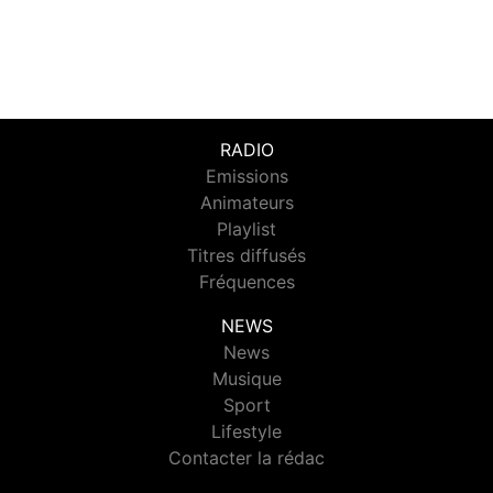
RADIO
Emissions
Animateurs
Playlist
Titres diffusés
Fréquences
NEWS
News
Musique
Sport
Lifestyle
Contacter la rédac