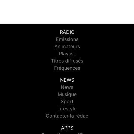
RADIO
Emissions
Animateurs
Playlist
Titres diffusés
Fréquences
NEWS
News
Musique
Sport
Lifestyle
Contacter la rédac
APPS