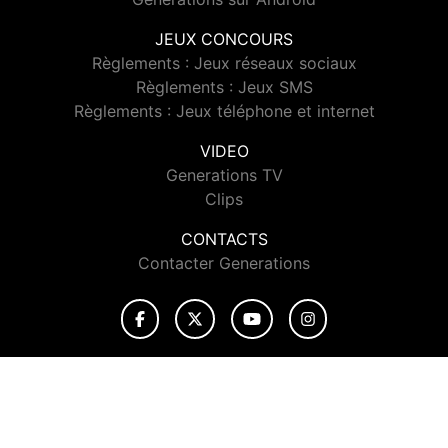
JEUX CONCOURS
Règlements : Jeux réseaux sociaux
Règlements : Jeux SMS
Règlements : Jeux téléphone et internet
VIDEO
Generations TV
Clips
CONTACTS
Contacter Generations
© 2026 Generations Tous droits réservés.
Signaler un contenu
-
Mentions légales
-
Politique de cookies
-