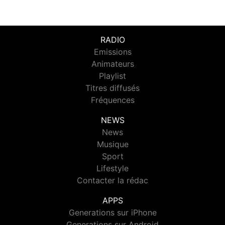
RADIO
Emissions
Animateurs
Playlist
Titres diffusés
Fréquences
NEWS
News
Musique
Sport
Lifestyle
Contacter la rédac
APPS
Generations sur iPhone
Generations sur Android