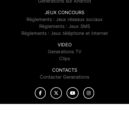
Generations sur Android
JEUX CONCOURS
Règlements : Jeux réseaux sociaux
Règlements : Jeux SMS
Règlements : Jeux téléphone et internet
VIDEO
Generations TV
Clips
CONTACTS
Contacter Generations
© 2026 Generations Tous droits réservés.
Signaler un contenu
-
Mentions légales
-
Politique de cookies
-