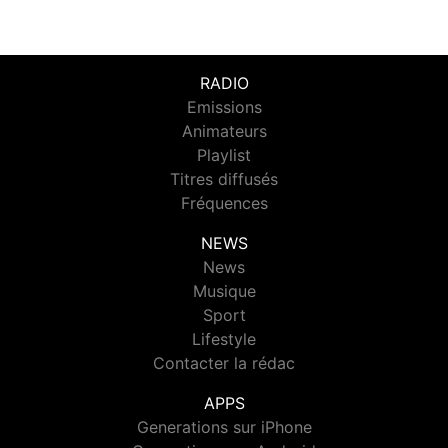
RADIO
Emissions
Animateurs
Playlist
Titres diffusés
Fréquences
NEWS
News
Musique
Sport
Lifestyle
Contacter la rédac
APPS
Generations sur iPhone