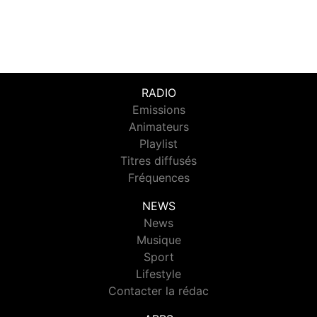
RADIO
Emissions
Animateurs
Playlist
Titres diffusés
Fréquences
NEWS
News
Musique
Sport
Lifestyle
Contacter la rédac