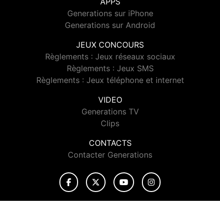
APPS
Generations sur iPhone
Generations sur Android
JEUX CONCOURS
Règlements : Jeux réseaux sociaux
Règlements : Jeux SMS
Règlements : Jeux téléphone et internet
VIDEO
Generations TV
Clips
CONTACTS
Contacter Generations