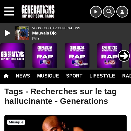
MENU
VOUS ÉCOUTEZ GENERATIONS
Mauvais Djo
Pilé
NEWS
MUSIQUE
SPORT
LIFESTYLE
RAD
Tags - Recherches sur le tag
hallucinante - Generations
Musique