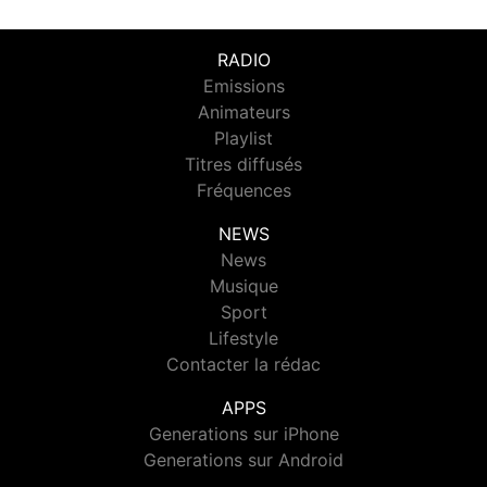
RADIO
Emissions
Animateurs
Playlist
Titres diffusés
Fréquences
NEWS
News
Musique
Sport
Lifestyle
Contacter la rédac
APPS
Generations sur iPhone
Generations sur Android