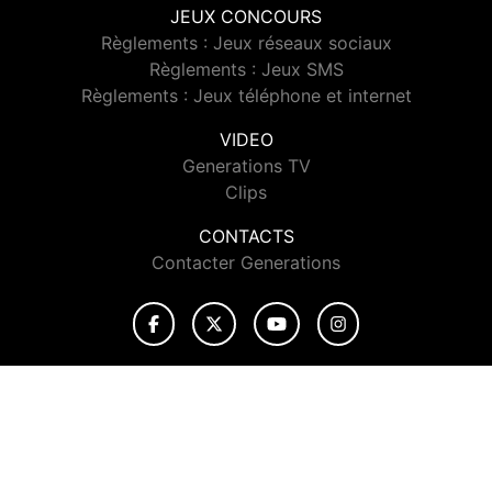
JEUX CONCOURS
Règlements : Jeux réseaux sociaux
Règlements : Jeux SMS
Règlements : Jeux téléphone et internet
VIDEO
Generations TV
Clips
CONTACTS
Contacter Generations
© 2026 Generations Tous droits réservés.
Signaler un contenu
-
Mentions légales
-
Politique de cookies
-
Contact