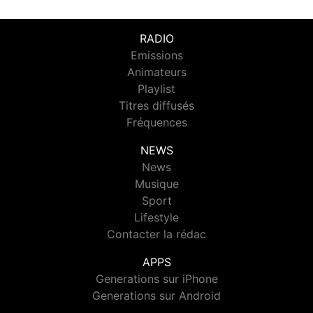
RADIO
Emissions
Animateurs
Playlist
Titres diffusés
Fréquences
NEWS
News
Musique
Sport
Lifestyle
Contacter la rédac
APPS
Generations sur iPhone
Generations sur Android