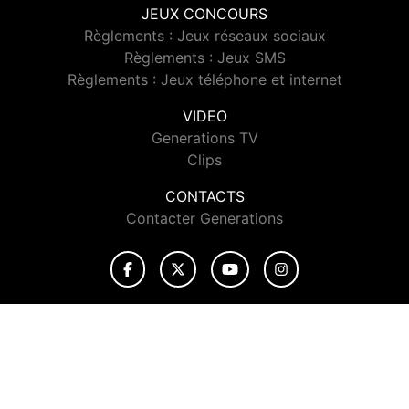
JEUX CONCOURS
Règlements : Jeux réseaux sociaux
Règlements : Jeux SMS
Règlements : Jeux téléphone et internet
VIDEO
Generations TV
Clips
CONTACTS
Contacter Generations
© 2026 Generations Tous droits réservés.
Signaler un contenu
-
Mentions légales
-
Politique de cookies
-
Contact