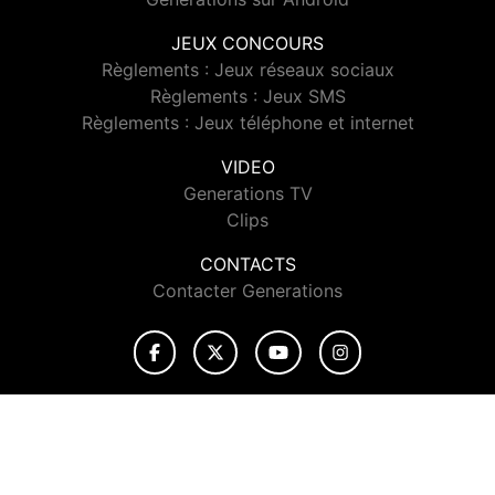
JEUX CONCOURS
Règlements : Jeux réseaux sociaux
Règlements : Jeux SMS
Règlements : Jeux téléphone et internet
VIDEO
Generations TV
Clips
CONTACTS
Contacter Generations
© 2026 Generations Tous droits réservés.
Signaler un contenu
-
Mentions légales
-
Politique de cookies
-