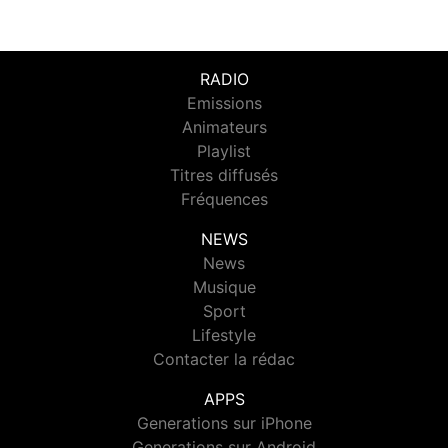
RADIO
Emissions
Animateurs
Playlist
Titres diffusés
Fréquences
NEWS
News
Musique
Sport
Lifestyle
Contacter la rédac
APPS
Generations sur iPhone
Generations sur Android