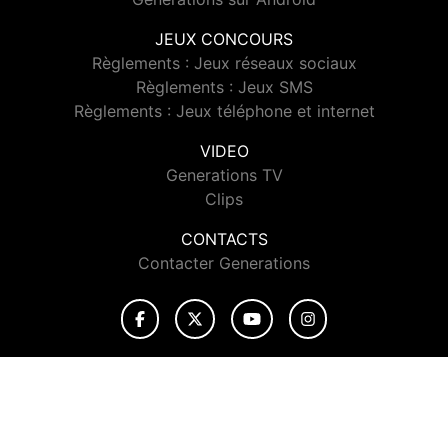
JEUX CONCOURS
Règlements : Jeux réseaux sociaux
Règlements : Jeux SMS
Règlements : Jeux téléphone et internet
VIDEO
Generations TV
Clips
CONTACTS
Contacter Generations
© 2026 Generations Tous droits réservés.
Signaler un contenu
-
Mentions légales
-
Politique de cookies
-