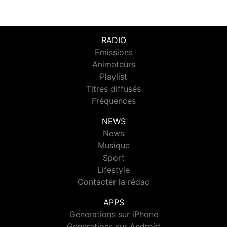
RADIO
Emissions
Animateurs
Playlist
Titres diffusés
Fréquences
NEWS
News
Musique
Sport
Lifestyle
Contacter la rédac
APPS
Generations sur iPhone
Generations sur Android