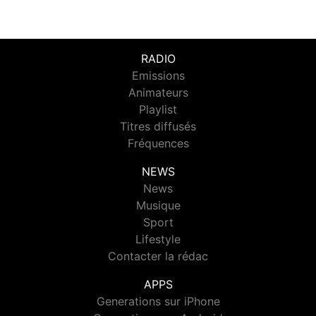
RADIO
Emissions
Animateurs
Playlist
Titres diffusés
Fréquences
NEWS
News
Musique
Sport
Lifestyle
Contacter la rédac
APPS
Generations sur iPhone