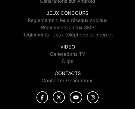
Generations sur Android
JEUX CONCOURS
Règlements : Jeux réseaux sociaux
Règlements : Jeux SMS
Règlements : Jeux téléphone et internet
VIDEO
Generations TV
Clips
CONTACTS
Contacter Generations
© 2026 Generations Tous droits réservés.
Signaler un contenu
-
Mentions légales
-
Politique de cookies
-