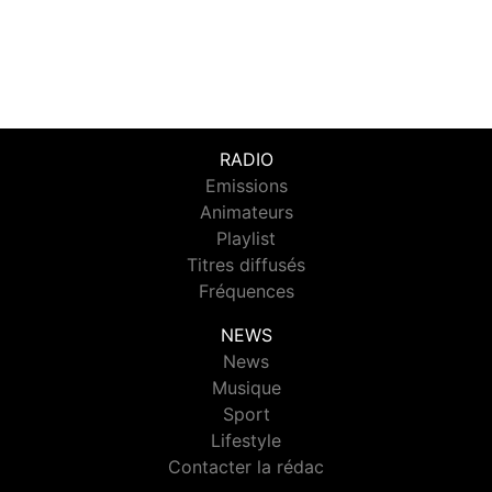
RADIO
Emissions
Animateurs
Playlist
Titres diffusés
Fréquences
NEWS
News
Musique
Sport
Lifestyle
Contacter la rédac