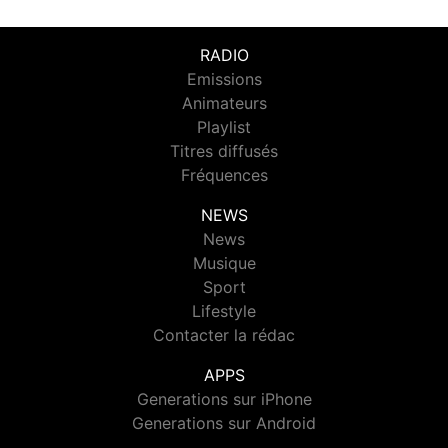
RADIO
Emissions
Animateurs
Playlist
Titres diffusés
Fréquences
NEWS
News
Musique
Sport
Lifestyle
Contacter la rédac
APPS
Generations sur iPhone
Generations sur Android