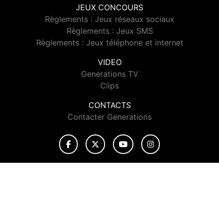
JEUX CONCOURS
Règlements : Jeux réseaux sociaux
Règlements : Jeux SMS
Règlements : Jeux téléphone et internet
VIDEO
Generations TV
Clips
CONTACTS
Contacter Generations
© 2026 Generations Tous droits réservés.
Signaler un contenu
-
Mentions légales
-
Politique de cookies
-
Contact