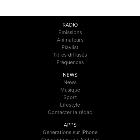
RADIO
Emissions
Animateurs
Playlist
Titres diffusés
Fréquences
NEWS
News
Musique
Sport
Lifestyle
Contacter la rédac
APPS
Generations sur iPhone
Generations sur Android