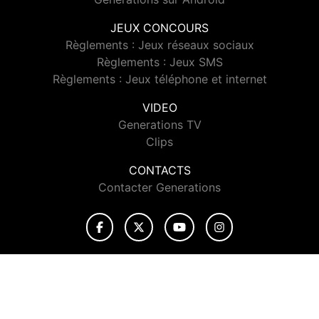
JEUX CONCOURS
Règlements : Jeux réseaux sociaux
Règlements : Jeux SMS
Règlements : Jeux téléphone et internet
VIDEO
Generations TV
Clips
CONTACTS
Contacter Generations
© 2026 Generations Tous droits réservés.
Signaler un contenu
-
Mentions légales
-
Politique de cookies
-