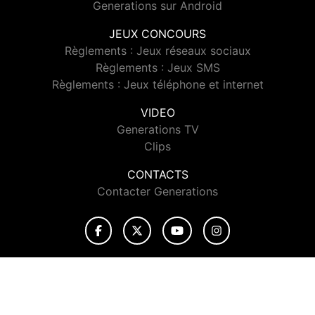
Generations sur Android
JEUX CONCOURS
Règlements : Jeux réseaux sociaux
Règlements : Jeux SMS
Règlements : Jeux téléphone et internet
VIDEO
Generations TV
Clips
CONTACTS
Contacter Generations
© 2026 Generations Tous droits réservés.
Signaler un contenu
-
Mentions légales
-
Politique de cookies
-