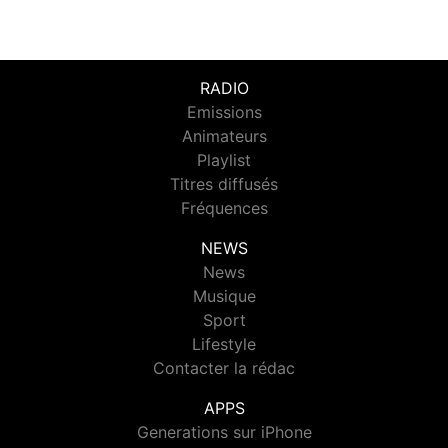
RADIO
Emissions
Animateurs
Playlist
Titres diffusés
Fréquences
NEWS
News
Musique
Sport
Lifestyle
Contacter la rédac
APPS
Generations sur iPhone